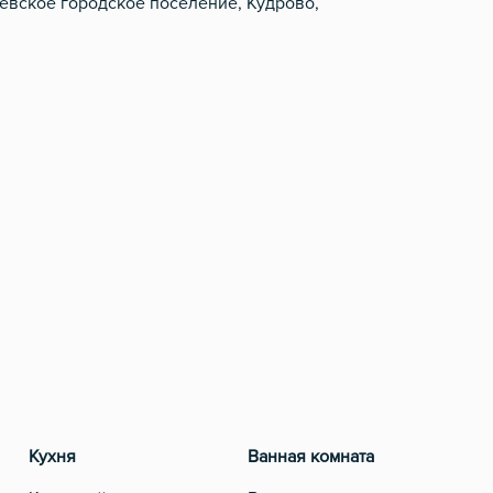
невское городское поселение, Кудрово,
Кухня
Ванная комната
Разв