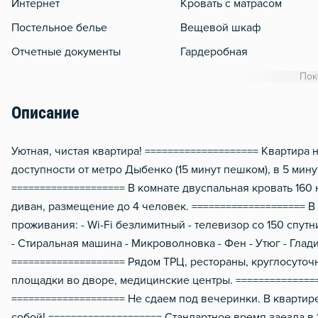
Интернет
Кровать с матрасом
Постельное белье
Вещевой шкаф
Отчетные документы
Гардеробная
WiFi
Пок
Утюг
Описание
Гладильная доска
Сушилка для белья
Уютная, чистая квартира! ==================== Квартира
доступности от метро Дыбенко (15 минут пешком), в 5 ми
Отопление
==================== В комнате двуспальная кровать 160 
Балкон
диван, размещение до 4 человек. ==================== В
Водонагреватель
проживания: - Wi-Fi безлимитный - телевизор со 150 спут
- Стиральная машина - Микроволновка - Фен - Утюг - Глад
Стол, рабочее место
==================== Рядом ТРЦ, рестораны, круглосуточ
Домофон
площадки во дворе, медицинские центры. ==============
Тапочки
==================== Не сдаем под вечеринки. В квартире
собой! ==================== Стандартное время заезда в 
Чистящие средства