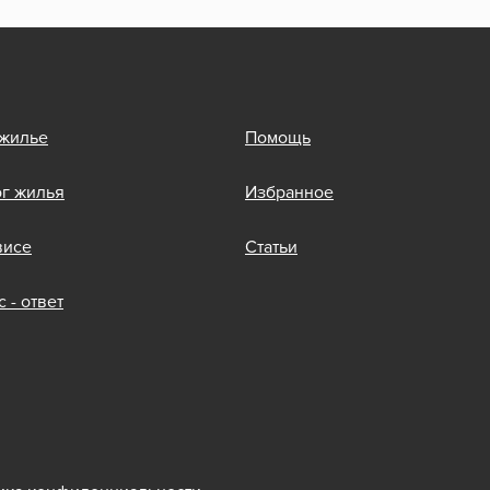
 жилье
Помощь
ог жилья
Избранное
висе
Статьи
 - ответ