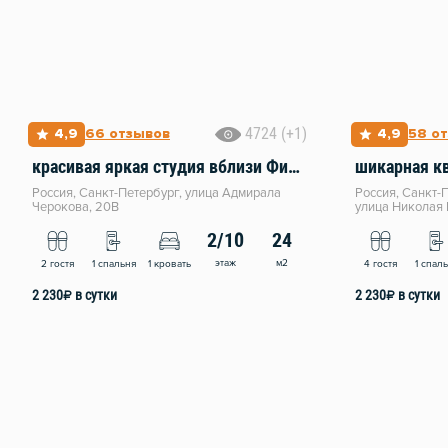
4724 (+1)
4,9
66 отзывов
4,9
58 о
красивая яркая студия вблизи Финского залива
Россия, Санкт-Петербург, улица Адмирала
Россия, Санкт-
Черокова, 20В
улица Николая Р
2/10
24
этаж
м2
2 гостя
1 спальня
1 кровать
4 гостя
1 спал
2 230
₽
в сутки
2 230
₽
в сутки