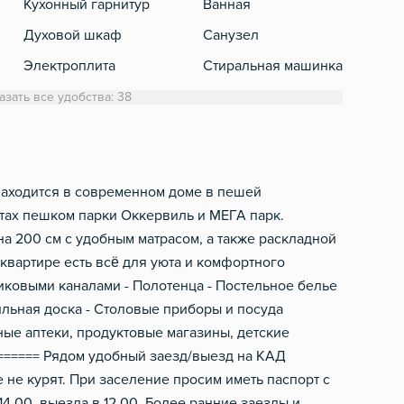
Кухонный гарнитур
Ванная
Теле
Духовой шкаф
Санузел
Спут
Электроплита
Стиральная машинка
Холодильник
Полотенца
азать все удобства: 38
Обеденный стол
Туалетная бумага
Микроволновка
Фен
Электрический чайник
Шампунь, мыло
 находится в современном доме в пешей
нутах пешком парки Оккервиль и МЕГА парк.
Посуда
на 200 см с удобным матрасом, а также раскладной
Столовые приборы
 квартире есть всё для уюта и комфортного
Фильтр для воды
никовыми каналами - Полотенца - Постельное белье
ильная доска - Столовые приборы и посуда
ные аптеки, продуктовые магазины, детские
====== Рядом удобный заезд/выезд на КАД
 не курят. При заселение просим иметь паспорт с
14.00, выезда в 12.00. Более ранние заезды и