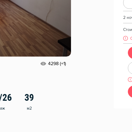
2 но
Сто
4298 (+1)
/26
39
таж
м2