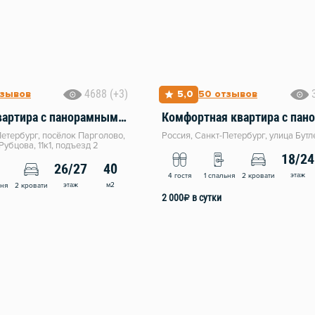
4688 (+3)
тзывов
5,0
50 отзывов
шикарная квартира с панорамным остеклением и видом на Парк
Петербург, посёлок Парголово,
Россия, Санкт-Петербург, улица Бутл
убцова, 11к1, подъезд 2
18/24
26/27
40
этаж
4 гостя
1 спальня
2 кровати
этаж
м2
ьня
2 кровати
2 000
₽
в сутки