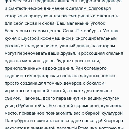
фотосессий в традициях кинолент Педро Альмадовара
и фантастическое внимание к деталям, благодаря
которым квартиру хочется рассматривать и открывать
для себя снова и снова. Ваш маленький уголок
Барселоны в самом центре Санкт-Петербурга. Уютная
кухня с шустрой кофемашиной и сногсшибательным
розовым холодильником, уютный диван, на котором
могут переночевать ваши друзья, и роскошная спальня
одна на миллион где вы будете просыпаться,
преисполненными вдохновения. Рай богемного
гедониста императорская ванна на латунных ножках
просто создана для томных вечеров с бокалом
игристого и хорошей книгой, а также для стильных
съемок. Наконец, всего пара минут и к вашим услугам
улица Рубинштейна. Без ложной скромности, культовое
место, призванное познакомить вас с барной культурой
Петербурга и похитить ваше сердце навсегда! Квартира
находится в знаменитой парадной Ромашка, которую вы