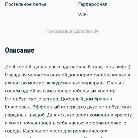
Постельное белье
Гардеробная
WiFi
Утюг
Показать все удобства: 34
Гладильная доска
Сушилка для белья
Описание
Отопление
До 4 гостей, диван раскладывается. 6 этаж, есть лифт :)
Москитная сеть
Парадная является важной достопримечательностью и
Водонагреватель
входит во многие экскурсионные маршруты. Станьте
Стол, рабочее место
гостем одной из самых фешенебельных квартир
Домофон
Петербургского центра. Доходный дом Братьев
Елисеевых. Эффектный интерьер в духе петербургских
Тапочки
парадных трущоб. Для тех, кто ценит комфорт и красоту
Обогреватель
и хочет почувствовать себя частью истории великого
города. Идеальное место для романтических