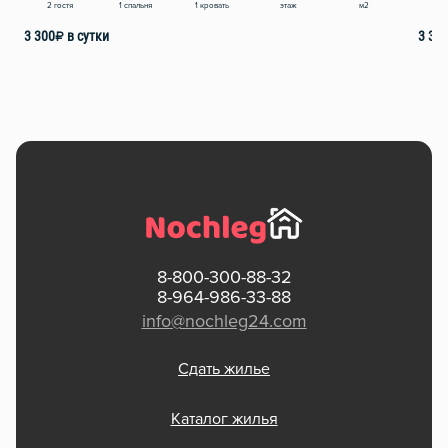
этаж
м2
2 гостя
1 спальня
1 кровать
2
3 300
₽
в сутки
3 30
8-800-300-88-32
8-964-986-33-88
info@nochleg24.com
Сдать жилье
Каталог жилья