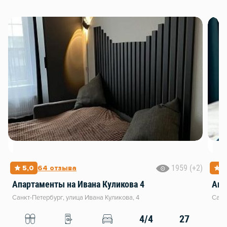
1959 (+2)
5,0
64 отзыва
5
Апартаменты на Ивана Куликова 4
Санкт-Петербург, улица Ивана Куликова, 4
Санк
4/4
27