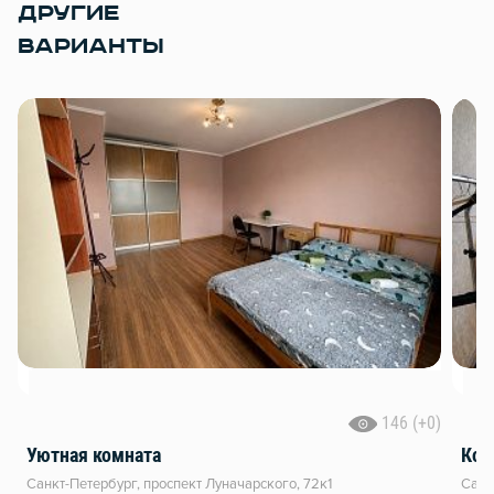
ДРУГИЕ
ВАРИАНТЫ
146 (+0)
Уютная комната
Ком
Санкт-Петербург, проспект Луначарского, 72к1
Санк