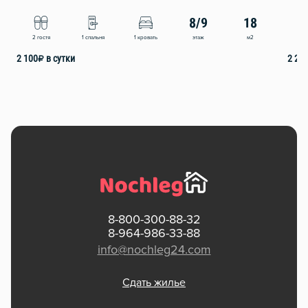
8/9
18
этаж
м2
2 гостя
1 спальня
1 кровать
2
2 100
₽
в сутки
2 20
8-800-300-88-32
8-964-986-33-88
info@nochleg24.com
Сдать жилье