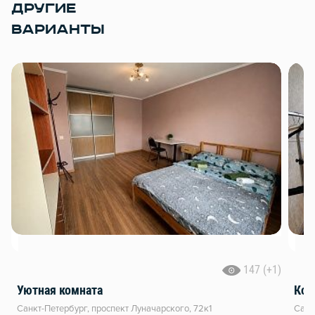
ДРУГИЕ
ВАРИАНТЫ
147 (+1)
Уютная комната
Ком
Санкт-Петербург, проспект Луначарского, 72к1
Санк