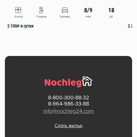
8/9
18
этаж
м2
2 гостя
1 спальня
1 кровать
2
2 100
₽
в сутки
2 20
8-800-300-88-32
8-964-986-33-88
info@nochleg24.com
Сдать жилье