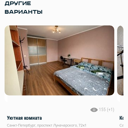
ДРУГИЕ
ВАРИАНТЫ
155 (+1)
Уютная комната
Ком
Санкт-Петербург, проспект Луначарского, 72к1
Санк