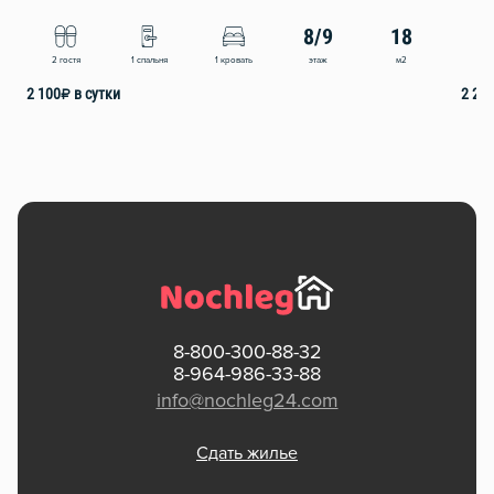
8/9
18
этаж
м2
2 гостя
1 спальня
1 кровать
2
2 100
₽
в сутки
2 20
8-800-300-88-32
8-964-986-33-88
info@nochleg24.com
Сдать жилье