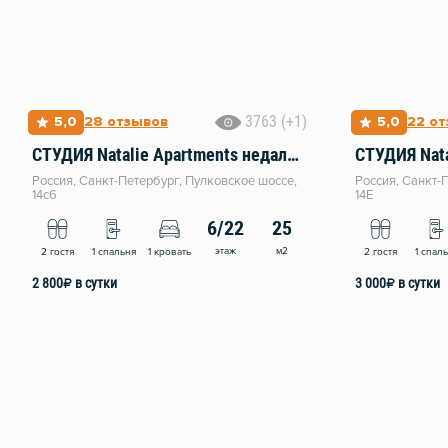
3763 (+1)
5,0
28 отзывов
5,0
22 о
СТУДИЯ Natalie Apartments недалеко от Аэропорта Пулково
Россия, Санкт-Петербург, Пулковское шоссе,
Россия, Санкт-
14с6
14Е
6/22
25
этаж
м2
2 гостя
1 спальня
1 кровать
2 гостя
1 спал
2 800
₽
в сутки
3 000
₽
в сутки