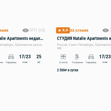
3711 (+2)
тзыва
5,0
22 отзыва
СТУДИЯ Natalie Apartments недалеко от Аэропорта Пулково
Петербург, Пулковское шоссе,
Россия, Санкт-Петербург, Пулковско
14Е
17/23
25
17/23
этаж
м2
этаж
ьня
1 кровать
2 гостя
1 спальня
1 кровать
2 500
₽
в сутки