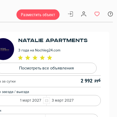
Разместить объект
Natalie Apartments
3 года на Nochleg24.com
Посмотреть все объявления
2 992
 за сутки
 заезда / выезда
1 март 2027
3 март 2027
и