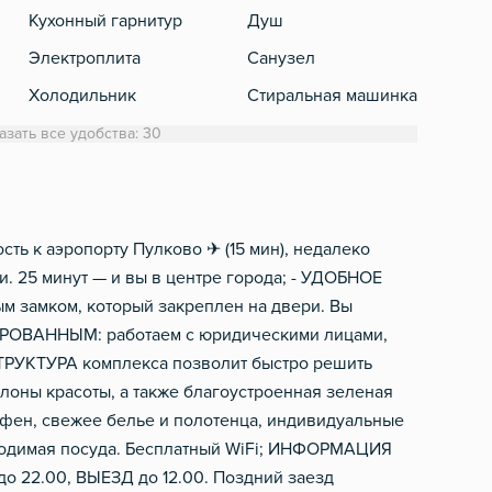
Кухонный гарнитур
Душ
Теле
Электроплита
Санузел
Кабе
Холодильник
Стиральная машинка
Обеденный стол
Полотенца
азать все удобства: 30
Микроволновка
Туалетная бумага
Электрический чайник
Фен
Посуда
Шампунь, мыло
ть к аэропорту Пулково ✈ (15 мин), недалеко
и. 25 минут — и вы в центре города; - УДОБНОЕ
Столовые приборы
м замком, который закреплен на двери. Вы
ДИРОВАННЫМ: работаем с юридическими лицами,
ТРУКТУРА комплекса позволит быстро решить
лоны красоты, а также благоустроенная зеленая
 фен, свежее белье и полотенца, индивидуальные
ходимая посуда. Бесплатный WiFi; ИНФОРМАЦИЯ
о 22.00, ВЫЕЗД до 12.00. Поздний заезд