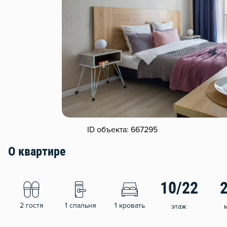
ID объекта: 667295
О квартире
10/22
2 гостя
1 спальня
1 кровать
этаж