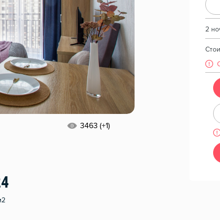
2 но
Сто
3463 (+1)
24
м2