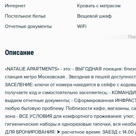
Интернет
Кровать с матрасом
Постельное белье
Вещевой шкаф
Отчетные документы
WiFi
Утюг
Пок
Гладильная доска
Описание
Сушилка для белья
Отопление
«NATALIE APARTMENTS» - это: - ВЫГОДНАЯ локация: близос
станция метро Московская . Звездная в пешей доступност
Тапочки
ЗАСЕЛЕНИЕ: ключи от номера находятся в сейфе с кодовы
Чистящие средства
получаете код и самостоятельно заселяетесь; - КОМАН
Металлическая дверь
выдаем отчетные документы; - Сформированная ИНФРАС
любую бытовую проблему. Поблизости кафе, магазины, са
зона - ВСЕ УСЛОВИЯ для комфортного проживания: утюг,
гигиенические наборы и одноразовые тапочки, вся необ
ДЛЯ БРОНИРОВАНИЯ: ⮞ расчетное время: ЗАЕЗД с 14.00 д