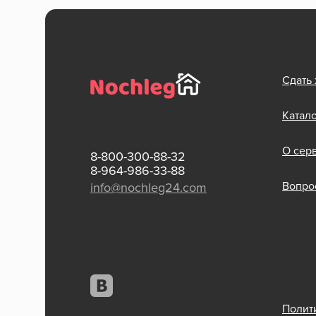
Сдать
Катал
О сер
8-800-300-88-32
8-964-986-33-88
Вопрос
info@nochleg24.com
Полит