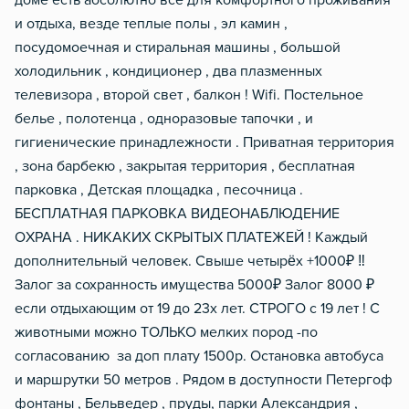
доме есть абсолютно все для комфортного проживания
и отдыха, везде теплые полы , эл камин ,
посудомоечная и стиральная машины , большой
холодильник , кондиционер , два плазменных
телевизора , второй свет , балкон ! Wifi. Постельное
белье , полотенца , одноразовые тапочки , и
гигиенические принадлежности . Приватная территория
, зона барбекю , закрытая территория , бесплатная
парковка , Детская площадка , песочница .
БЕСПЛАТНАЯ ПАРКОВКА ВИДЕОНАБЛЮДЕНИЕ
ОХРАНА . НИКАКИХ СКРЫТЫХ ПЛАТЕЖЕЙ ! Каждый
дополнительный человек. Свыше четырёх +1000₽ ‼️
Залог за сохранность имущества 5000₽ Залог 8000 ₽
если отдыхающим от 19 до 23х лет. СТРОГО с 19 лет ! С
животными можно ТОЛЬКО мелких пород -по
согласованию за доп плату 1500р. Остановка автобуса
и маршрутки 50 метров . Рядом в доступности Петергоф
фонтаны , Бельведер , пруды, парки Александрия ,