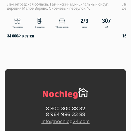
Ленинградская область, Гатчинский муниципальный округ,
Лени
деревня Малое Верево, Сиреневый переулок, 16
дере
2/3
307
этаж
м2
15 гостей
5 спален
10 кроватей
8 
34 000
₽
в сутки
16 7
8-800-300-88-32
8-964-986-33-88
info@nochleg24.com