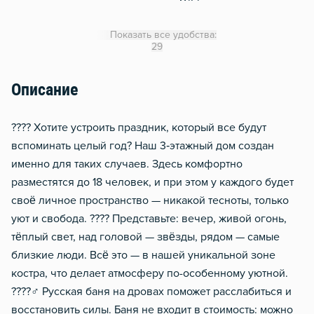
Утюг
Показать все удобства:
Отопление
29
Водонагреватель
Описание
Стол, рабочее место
Тапочки
???? Хотите устроить праздник, который все будут
Звукоизоляция
вспоминать целый год? Наш 3‑этажный дом создан
именно для таких случаев. Здесь комфортно
разместятся до 18 человек, и при этом у каждого будет
своё личное пространство — никакой тесноты, только
уют и свобода. ???? Представьте: вечер, живой огонь,
тёплый свет, над головой — звёзды, рядом — самые
близкие люди. Всё это — в нашей уникальной зоне
костра, что делает атмосферу по-особенному уютной.
????‍♂️ Русская баня на дровах поможет расслабиться и
восстановить силы. Баня не входит в стоимость: можно