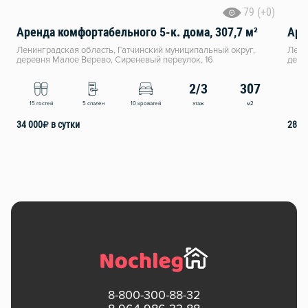
79 (+0)
Аренда комфортабельного 5-к. дома, 307,7 м²
Аре
Ленинградская область, Гатчинский муниципальный округ,
Лени
деревня Малое Верево, Сиреневый переулок, 16
дере
2/3
307
этаж
м2
15 гостей
5 спален
10 кроватей
18 
34 000
₽
в сутки
28 0
8-800-300-88-32