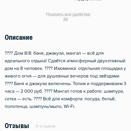
WiFi
Показать все удобства:
Утюг
30
Отопление
Описание
Водонагреватель
Стол, рабочее место
???? Дом 8/8: баня, джакузи, мангал — всё для
Тапочки
идеального отдыха! Сдаётся атмосферный двухэтажный
дом на 8 человек. ???? Изюминка: отдельная площадка у
живого огня — для душевных вечеров под звёздами.
???? Баня и джакузи включены. Топим и поддерживаем 3
часа — 2 000 руб. ???? Мангал готов к работе: шампура,
сетка — есть. ???? Всё для комфорта: посуда, бельё,
полотенца, шампунь/мыло, Wi‑Fi.
Отзывы
0 отзывов