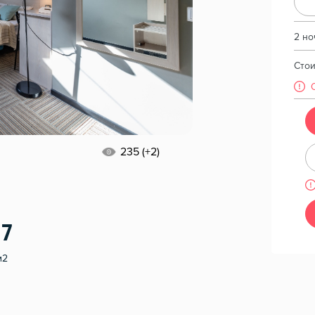
2 но
Сто
235 (+2)
17
м2