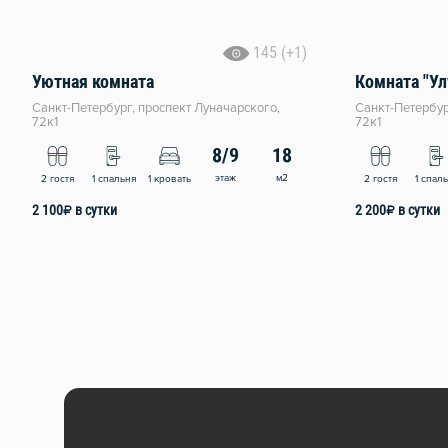
145 (+1)
Уютная комната
Комната "У
Санкт-Петербург, проспект Луначарского,
Санкт-Петербур
72к1
72к1
8/9
18
этаж
м2
2 гостя
1 спальня
1 кровать
2 гостя
1 спал
2 100
₽
в сутки
2 200
₽
в сутки