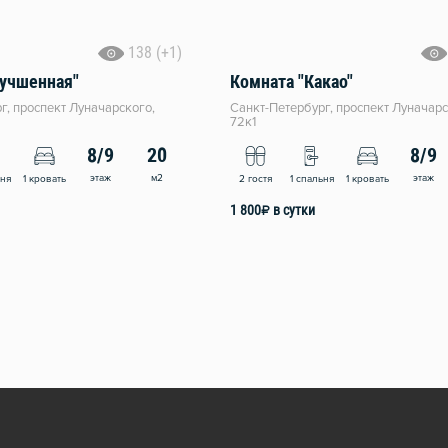
138 (+1)
лучшенная"
Комната "Какао"
г, проспект Луначарского,
Санкт-Петербург, проспект Луначарс
72к1
8/9
20
8/9
этаж
м2
этаж
ьня
1 кровать
2 гостя
1 спальня
1 кровать
1 800
₽
в сутки