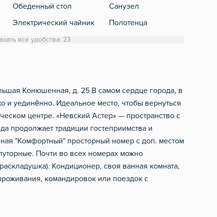
Обеденный стол
Санузел
Электрический чайник
Полотенца
Фильтр для воды
Туалетная бумага
азать все удобства: 23
Фен
Шампунь, мыло
льшая Конюшенная, д. 25 В самом сердце города, в
ихо и уединённо. Идеальное место, чтобы вернуться
ческом центре. «Невский Астер» — пространство с
да продолжает традиции гостеприимства и
ная "Комфортный" просторный номер с доп. местом
луторные. Почти во всех номерах можно
раскладушка). Кондиционер, своя ванная комната,
 проживания, командировок или поездок с