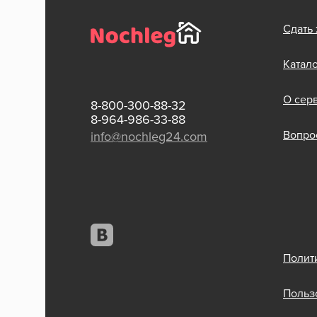
Сдать
Катал
О сер
8-800-300-88-32
8-964-986-33-88
Вопрос
info@nochleg24.com
Полит
Польз