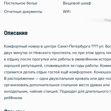
Постельное белье
Вещевой шкаф
Отчетные документы
WiFi
Кондиционер
Пок
Утюг
Описание
Гладильная доска
Стол, рабочее место
Комфортный номер в центре Санкт-Петербурга ???? ул. Бо
двух минутах от Невского проспекта, но при этом здесь т
Тапочки
к отдыху после прогулки или работы в оживлённом истори
Чистящие средства
хорошей репутацией, сложившейся за годы работы. Коман
стремится делать отдых гостей ещё комфортнее. Конюшен
В распоряжении — одна двухспальная кровать или две по
организовать дополнительное спальное место (диван или 
холодильник, чайная станция. Подходит для длительного
ребёнком.