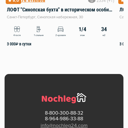
2334 (+1)
5,0
76 отзывов
5
ЛОФТ "Синопская бухта" в историческом особняке 19 века
Санкт-Петербург, Синопская набережная, 30
Санк
1/4
34
этаж
м2
4 гостя
1 спальня
2 кровати
3
3 000
₽
в сутки
3 00
8-800-300-88-32
8-964-986-33-88
info@nochleg24.com