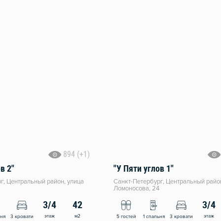
894 (+1)
в 2"
"У Пяти углов 1"
г, Центральный район, улица
Санкт-Петербург, Центральный райо
Ломоносова, 24
3/4
42
3/4
этаж
м2
этаж
ьня
3 кровати
5 гостей
1 спальня
3 кровати