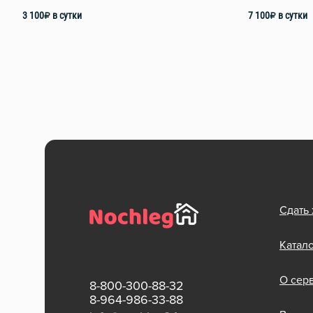
3 100
₽
в сутки
7 100
₽
в сутки
Сдать
Катал
О сер
8-800-300-88-32
8-964-986-33-88