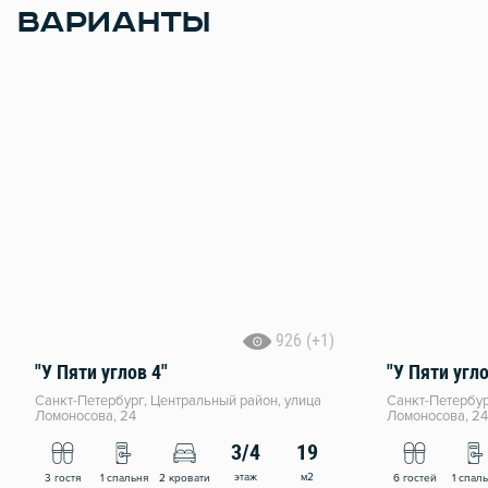
ВАРИАНТЫ
926 (+1)
"У Пяти углoв 4"
"У Пяти угло
Санкт-Петербург, Центральный район, улица
Санкт-Петербур
Ломоносова, 24
Ломоносова, 24
3/4
19
этаж
м2
3 гостя
1 спальня
2 кровати
6 гостей
1 спал