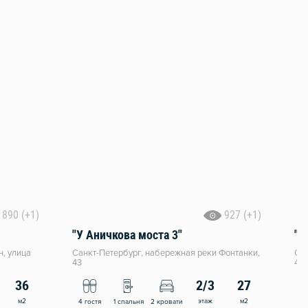
890 (+1)
927 (+1)
"У Аничкова моста 3"
"У
н, улица
Санкт-Петербург, набережная реки Фонтанки,
Сан
43
43
36
2/3
27
м2
этаж
м2
4 гостя
1 спальня
2 кровати
4 