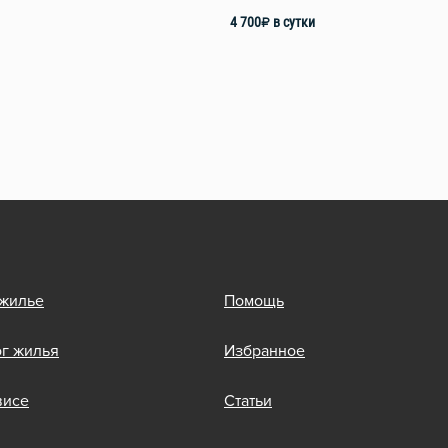
4 700
₽
в сутки
 жилье
Помощь
ог жилья
Избранное
висе
Статьи