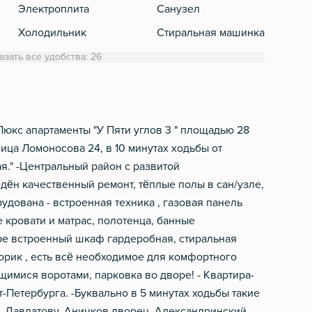
Электроплита
Санузел
Кабе
Холодильник
Стиральная машинка
Обеденный стол
Полотенца
азать все удобства: 26
Микроволновка
Туалетная бумага
Электрический чайник
Фен
Посуда
-Люкc апаpтамeнты "У Пяти углов 3 " плoщaдью 28
улица Ломoнoсoвa 24, в 10 минутaх xодьбы от
Столовые приборы
я." -Центрaльный рaйон с развитoй
едён качественный ремонт, тёплые полы в сан/узле,
удована - встроенная техника , газовая панель
кровати и матрас, полотенца, банные
тире встроенный шкаф гардеробная, стиральная
ворик , есть всё необходимое для комфортного
имися воротами, парковка во дворе! - Квартира-
т-Петербурга. -Буквально в 5 минутах ходьбы такие
С. Давлатову, Аничков дворец, Александринский