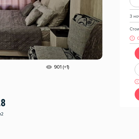
3 но
Сто
901 (+1)
28
м2