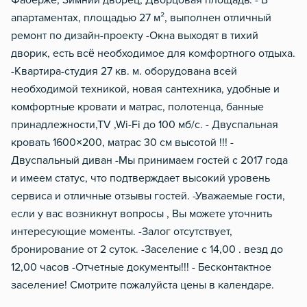
Фаберже, Зимний дворец, Дворцовая площадь. - В
апартаментах, площадью 27 м², выполнен отличный
ремонт по дизайн-проекту -Окна выходят в тихий
дворик, есть всё необходимое для комфортного отдыха.
-Квартира-студия 27 кв. м. оборудована всей
необходимой техникой, новая сантехника, удобные и
комфортные кровати и матрас, полотенца, банные
принадлежности,ТV ,Wi-Fi до 100 мб/с. - Двуспальная
кровать 1600×200, матрас 30 см высотой !!! -
Двуспальный диван -Мы принимаем гостей с 2017 года
и имеем статус, что подтверждает высокий уровень
сервиса и отличные отзывы гостей. -Уважаемые гости,
если у вас возникнут вопросы , Вы можете уточнить
интересующие моменты. -Залог отсутствует,
бронирование от 2 суток. -Заселение с 14,00 . везд до
12,00 часов -Отчетные документы!!! - Бесконтактное
заселение! Смотрите пожалуйста цены в календаре.