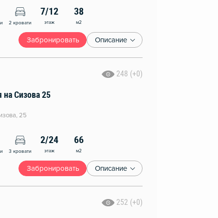
7/12
38
этаж
м2
ни
2 кровати
Забронировать
Описание
248 (+0)
 на Сизова 25
изова, 25
2/24
66
этаж
м2
ни
3 кровати
Забронировать
Описание
252 (+0)