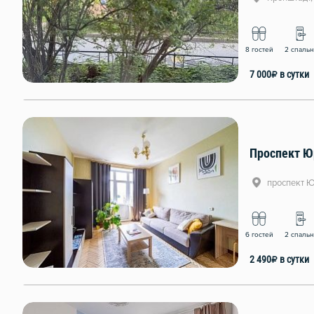
8 гостей
2 спаль
7 000
₽
в сутки
Проспект Ю
проспект Ю
6 гостей
2 спаль
2 490
₽
в сутки