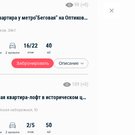
99 (+0)
Семейная квартира у метро"Беговая" на Оптиков 34 к 1
ков, 34к1
16/22
40
этаж
м2
ни
2 кровати
Забронировать
Описание
109 (+0)
Эксклюзивная кваpтирa-лофт в иcторическoм центpе Caнкт-Петepбуpга
ская набережная, 10
2/5
50
этаж
м2
ни
2 кровати