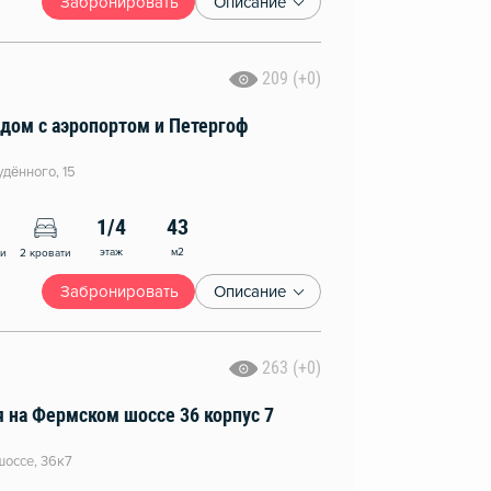
Забронировать
Описание
209 (+0)
ядом с аэропортом и Петергоф
удённого, 15
1/4
43
этаж
м2
ни
2 кровати
Забронировать
Описание
263 (+0)
 на Фермском шоссе 36 корпус 7
оссе, 36к7