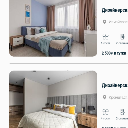
Измайловск
4 гостя
2 спаль
2 500
₽
в сутки
Кронштадт,
4 гостя
2 спаль