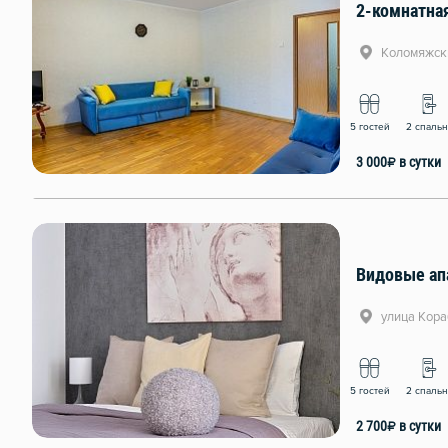
2-комнатна
Коломяжски
5 гостей
2 спаль
3 000
₽
в сутки
Видовые ап
улица Кора
5 гостей
2 спаль
2 700
₽
в сутки