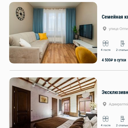
улица Опти
4 гостя
2 спаль
4 500
₽
в сутки
Адмиралтей
4 гостя
2 спаль