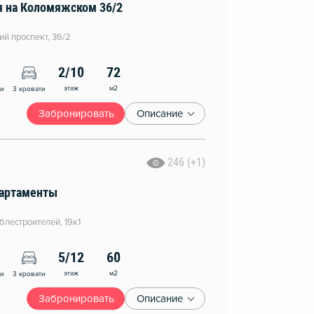
я на Коломяжском 36/2
й проспект, 36/2
2/10
72
этаж
м2
ни
3 кровати
Забронировать
Описание
246 (+1)
артаменты
блестроителей, 19к1
5/12
60
этаж
м2
ни
3 кровати
Забронировать
Описание