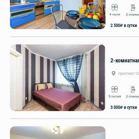
4 гостя
2 спаль
2 500
₽
в сутки
2-комнатная
проспект С
5 гостей
2 спаль
3 000
₽
в сутки