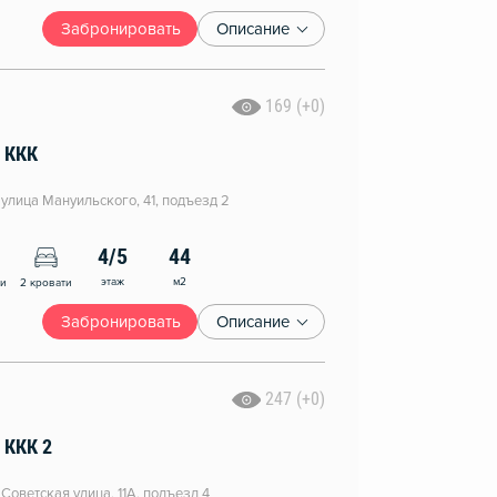
Забронировать
Описание
169 (+0)
 ККК
 улица Мануильского, 41, подъезд 2
4/5
44
этаж
м2
ни
2 кровати
Забронировать
Описание
247 (+0)
 ККК 2
 Советская улица, 11А, подъезд 4