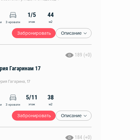
1/5
44
этаж
м2
ни
3 кровати
Забронировать
Описание
189 (+0)
рия Гагаринам 17
рия Гагарина, 17
5/11
38
этаж
м2
ни
3 кровати
Забронировать
Описание
184 (+0)