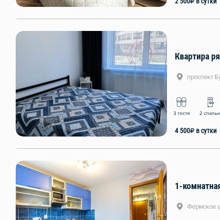
2 500
₽
в сутки
Квартира р
проспект Б
3 гостя
2 спаль
4 500
₽
в сутки
1-комнатная
Фермское ш