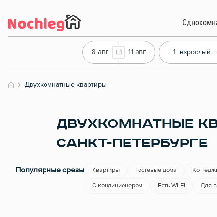
Однокомн
-
8 авг
11 авг
1
взрослый
Двухкомнатные квартиры
ДВУХКОМНАТНЫЕ КВ
САНКТ-ПЕТЕРБУРГЕ
Популярные срезы
Квартиры
Гостевые дома
Коттедж
С кондиционером
Есть Wi-Fi
Для 