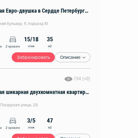
Дизайнерская Евро-двушка в Сердце Петербурга с видом на закат
ий бульвар, 11, подъезд 10
15/18
35
этаж
м2
ни
2 кровати
Забронировать
Описание
194 (+0)
Дизайнерская шикарная двухкомнатная квартира в Кронштадте
 Посадская улица, 25
3/5
47
этаж
м2
ни
2 кровати