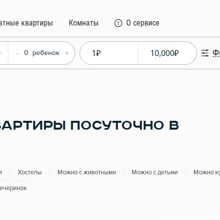
атные квартиры
Комнаты
О сервисе
Ф
+
-
+
0
ребенок
АРТИРЫ ПОСУТОЧНО В
и
Хостелы
Можно с животными
Можно с детьми
Можно к
вечеринок