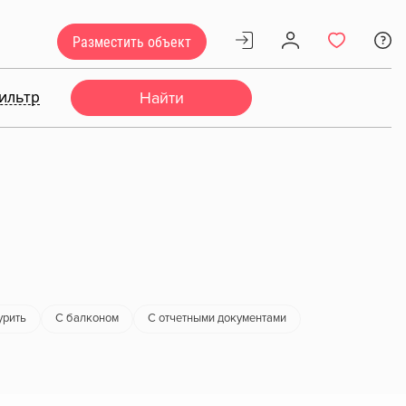
Разместить объект
ильтр
Найти
урить
С балконом
С отчетными документами