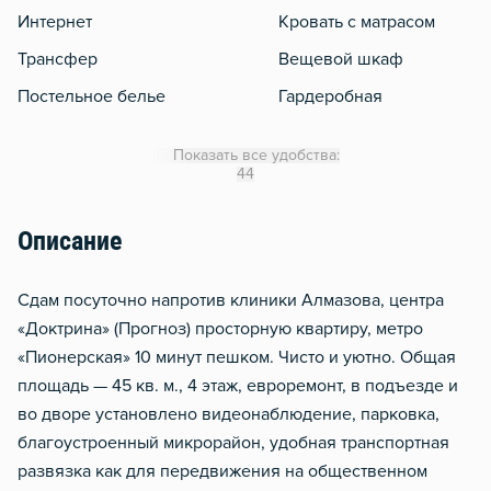
Интернет
Кровать с матрасом
Трансфер
Вещевой шкаф
Постельное белье
Гардеробная
Отчетные документы
WiFi
Показать все удобства:
Утюг
44
Гладильная доска
Описание
Сушилка для белья
Отопление
Сдам посуточно напротив клиники Алмазова, центра
Балкон
«Доктрина» (Прогноз) просторную квартиру, метро
«Пионерская» 10 минут пешком. Чисто и уютно. Общая
Москитная сеть
площадь — 45 кв. м., 4 этаж, евроремонт, в подъезде и
Стол, рабочее место
во дворе установлено видеонаблюдение, парковка,
Домофон
благоустроенный микрорайон, удобная транспортная
Тапочки
развязка как для передвижения на общественном