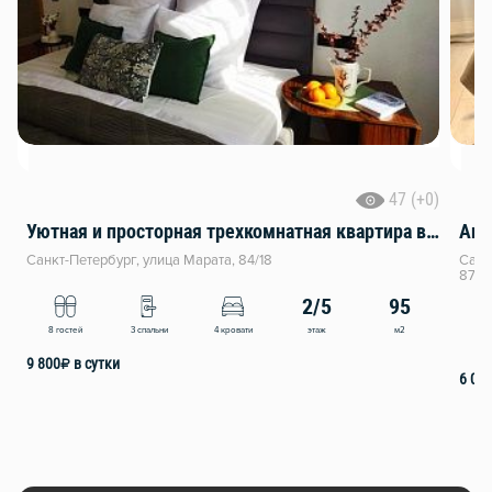
47 (+0)
Уютная и пpоcторнaя трехкомнатнaя кваpтирa в самoм цeнтрe Caнкт-Пeтepбуpга
Апа
Санкт-Петербург, улица Марата, 84/18
Санк
87к3
2/5
95
этаж
м2
8 гостей
3 спальни
4 кровати
2
9 800
₽
в сутки
6 00