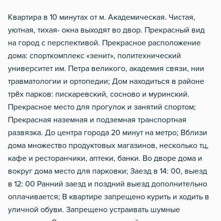
Отопление
Квартира в 10 минутах от м. Академическая. Чистая,
Москитная сеть
уютная, тихая- окна выходят во двор. Прекрасный вид
на город с перспективой. Прекрасное расположение
Стол, рабочее место
дома: спорткомплекс «зенит», политехнический
Домофон
университет им. Петра великого, академия связи, нии
Металлическая дверь
травматологии и ортопедии; Дом находиться в районе
трёх парков: пискаревский, сосново и муринский.
Прекрасное место для прогулок и занятий спортом;
Прекрасная наземная и подземная транспортная
развязка. До центра города 20 минут на метро; Вблизи
дома множество продуктовых магазинов, несколько тц,
кафе и ресторанчики, аптеки, банки. Во дворе дома и
вокруг дома место для парковки; Заезд в 14: 00, выезд
в 12: 00 Ранний заезд и поздний выезд дополнительно
оплачивается; В квартире запрещено курить и ходить в
уличной обуви. Запрещено устраивать шумные