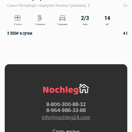
Санкт-Петербург, переулок Ульяны Громовой, 3
Санк
2/3
14
этаж
м2
2 гостя
1 спальня
1 кровать
4
3 500
₽
в сутки
4 80
8-800-300-88-32
8-964-986-33-88
info@nochleg24.com
Сдать жилье