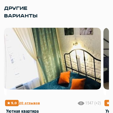
ДРУГИЕ
ВАРИАНТЫ
1547 (+2)
5,0
20 отзывов
5
Уютная квартира
Уют