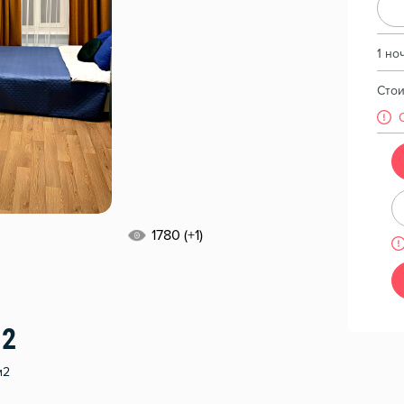
1 но
Сто
1780 (+1)
12
м2