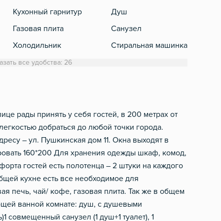
Кухонный гарнитур
Душ
Теле
Газовая плита
Санузел
Холодильник
Стиральная машинка
Обеденный стол
Полотенца
азать все удобства: 26
Микроволновка
Туалетная бумага
Электрический чайник
Фен
Посуда
Шампунь, мыло
е рады принять у себя гостей, в 200 метрах от
 легкостью добраться до любой точки города.
Столовые приборы
ресу – ул. Пушкинская дом 11. Окна выходят в
Фильтр для воды
ровать 160*200 Для хранения одежды шкаф, комод,
форта гостей есть полотенца – 2 штуки на каждого
общей кухне есть все необходимое для
я печь, чай/ кофе, газовая плита. Так же в общем
общей ванной комнате: душ, с душевыми
1 совмещенный санузел (1 душ+1 туалет), 1