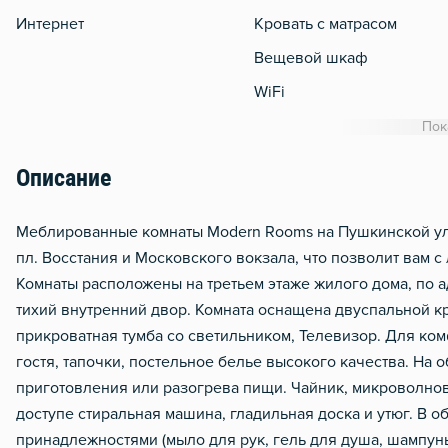
Интернет
Кровать с матрасом
Вещевой шкаф
WiFi
Утюг
Пок
Гладильная доска
Описание
Сушилка для белья
Отопление
Меблированные комнаты Modern Rooms на Пушкинской улиц
пл. Восстания и Московского вокзала, что позволит вам с
Тапочки
Комнаты расположены на третьем этаже жилого дома, по ад
тихий внутренний двор. Комната оснащена двуспальной к
прикроватная тумба со светильником, Телевизор. Для ком
гостя, тапочки, постельное белье высокого качества. На 
приготовления или разогрева пищи. Чайник, микроволнова
доступе стиральная машина, гладильная доска и утюг. В 
принадлежностями (мыло для рук, гель для душа, шампунь)