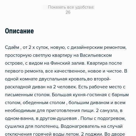
Утюг
Показать все удобства:
Гладильная доска
26
Отопление
Описание
Балкон
Сдаём , от 2 х суток, новую, с дизайнерским ремонтом,
просторную светлую квартиру на Васильевском
острове, с видом на Финский залив. Квартира после
первого ремонта, все качественное, новое и чистое. В
одной комнате двуспальная кровать,во второй-
раскладной диван на 2 человек. Есть рабочее место с
письменным столом. Большая кухня-гостиная с барным
столом, обеденным столом , большим диваном и всем
необходимым для приготовления пищи. 2 санузла, в
одном-ванна, в другом-душевая . Полы с подогревом,
сушилка для полотенец. Водонагреватель на случай
отключения горячей воды летом. 2 лоджии. Во дворе