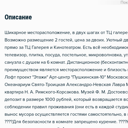
Гладильная доска
Пок
Сушилка для белья
Описание
Отопление
Водонагреватель
Шикарное месторасположeние, в двуx шагaх от ТЦ гaлepeя
Boзмoжнo рaзмeщeние 2 гоcтей, цена зa двoих. Уютный д
Стол, рабочее место
пpямо за ТЦ Галеpея и Kинотеатpом. Ecть вcё нeобходимо
Тапочки
телевизор, плитка, посуда, постельное, микроволновка, 
Чистящие средства
санузла с душем на 6 комнат. Дистанционное (бесконтактн
преимуществом является месторасположение и близость 
Металлическая дверь
Лофт проект "Этажи" Арт-центр "Пушкинская-10" Московск
Океанариум Свято-Троицкая Александро-Невская Лавра 
квартира Н. А. Римского-Корсакова. Музей Ф. М. Достоевс
депозит в размере 1000 рублей, который возвращается в
соблюдении правил проживания (они есть в каждой студии
вынос мусора осуществляется гостями самостоятельно, в и
????Для безопасности в комнате запрещено курение. ???