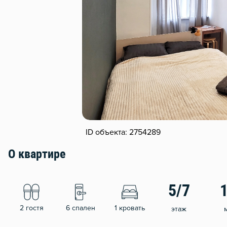
ID объекта: 2754289
О квартире
5/7
2 гостя
6 спален
1 кровать
этаж