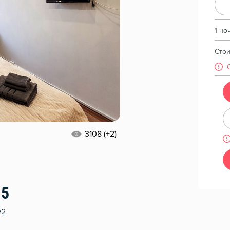
1 но
Сто
3108 (+2)
15
м2