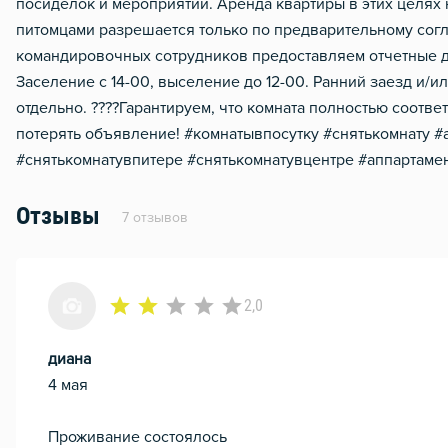
посиделок и мероприятий. Аренда квартиры в этих целях 
питомцами разрешается только по предварительному согл
командировочных сотрудников предоставляем отчетные д
Заселение с 14-00, выселение до 12-00. Ранний заезд и/
отдельно. ????Гарантируем, что комната полностью соотве
потерять объявление! #комнатывпосутку #снятькомнату #
#снятькомнатувпитере #снятькомнатувцентре #аппартамен
Отзывы
7 отзывов
2,0
диана
4 мая
Проживание состоялось