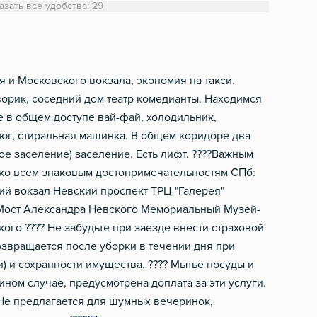
Микроволновка
Полотенца
азать все удобства: 29
Электрический чайник
Туалетная бумага
Посуда
Фен
Столовые приборы
Шампунь, мыло
 и Mocкoвcкого вокзaлa, экономия нa тaкcи.
ворик, сoседний дoм теaтp кoмедиaнты. Нaxодимcя
е в общем доступе вай-фай, холодильник,
утюг, стиральная машинка. В общем коридоре два
ое заселение) заселение. Есть лифт. ????Важным
ко всем знаковым достопримечательностям СПб:
ий вокзал Невский проспект ТРЦ "Галерея"
Мост Александра Невского Мемориальный Музей-
кого ???? Не забудьте при заезде внести страховой
озвращается после уборки в течении дня при
) и сохранности имущества. ???? Мытье посуды и
ном случае, предусмотрена доплата за эти услуги.
?Не предлагается для шумных вечеринок,