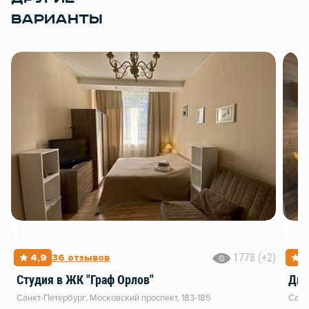
ВАРИАНТЫ
1778 (+2)
4,9
36 отзывов
4
Студия в ЖК "Граф Орлов"
Диз
Санкт-Петербург, Московский проспект, 183-185
Санк