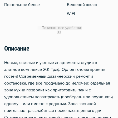
Постельное белье
Вещевой шкаф
WiFi
Утюг
Показать все удобства:
Гладильная доска
33
Сушилка для белья
Описание
Отопление
Москитная сеть
Новые, светлые и уютные апартаменты-студии в
Водонагреватель
элитном комплексе ЖК Граф Орлов готовы принять
гостей! Современный дизайнерский ремонт и
Тапочки
обстановка, где все продумано до мелочей: отдельная
Чистящие средства
зона кухни позволит как приготовить, так и с
Металлическая дверь
удовольствием позавтракать (пообедать или поужинать)
Звукоизоляция
одному – или вместе с родными. Зона гостиной
приглашает расслабиться после насыщенного дня.
Спальная зона и раскладной диван – здесь достаточно