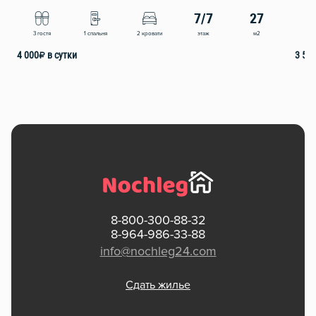
7/7
27
этаж
м2
3 гостя
1 спальня
2 кровати
4
4 000
₽
в сутки
3 50
8-800-300-88-32
8-964-986-33-88
info@nochleg24.com
Сдать жилье