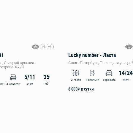
59 (+0)
31
Lucky number - Лахта
г, Средний проспект
Санкт-Петербург, Плесецкая улица, 1
острова, 87к3
14/24
5/11
35
этаж
2 гостя
1 спальня
1 кровать
этаж
м2
ьня
3 кровати
8 000
₽
в сутки