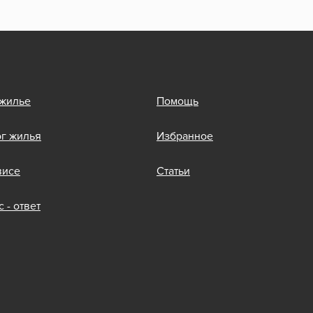
 жилье
Помощь
ог жилья
Избранное
висе
Статьи
 - ответ