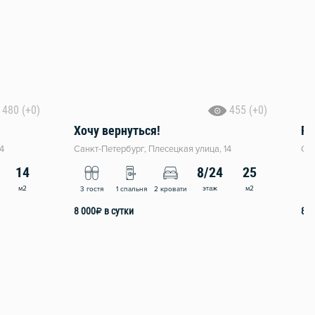
480 (+0)
455 (+0)
Хочу вернуться!
Fu
4
Санкт-Петербург, Плесецкая улица, 14
Сан
14
8/24
25
м2
этаж
м2
3 гостя
1 спальня
2 кровати
2 
8 000
₽
в сутки
8 0