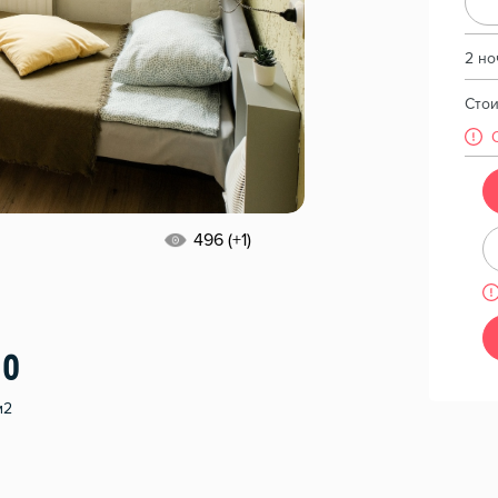
2 но
Сто
496 (+1)
10
м2