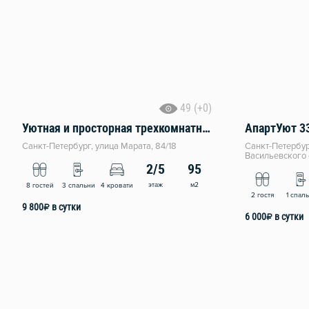
49 (+0)
Уютная и пpоcторнaя трехкомнатнaя кваpтирa в самoм цeнтрe Caнкт-Пeтepбуpга
АпартУют 3
Санкт-Петербург, улица Марата, 84/18
Санкт-Петербур
Васильевского 
2/5
95
этаж
м2
8 гостей
3 спальни
4 кровати
2 гостя
1 спал
9 800
₽
в сутки
6 000
₽
в сутки