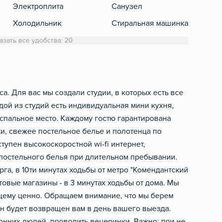
Электроплита
Санузел
Холодильник
Стиральная машинка
Обеденный стол
Полотенца
азать все удобства: 20
Электрический чайник
Туалетная бумага
Посуда
Шампунь, мыло
Столовые приборы
са. Для вас мы создали студии, в которых есть все
ой из студий есть индивидуальная мини кухня,
 спальное место. Каждому гостю гарантирована
ки, свежее постельное белье и полотенца по
тупен высокоскоростной wi-fi интернет,
постельного белья при длительном пребывании.
га, в 10ти минутах ходьбы от метро "Комендантский
овые магазины - в 3 минутах ходьбы от дома. Мы
ящему ценно. Обращаем внимание, что мы берем
н будет возвращен вам в день вашего выезда.
онних людей, проводить вечеринки. Важно: при не