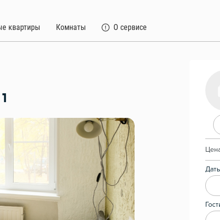
ые квартиры
Комнаты
О сервисе
1
Цена
Даты
Гост