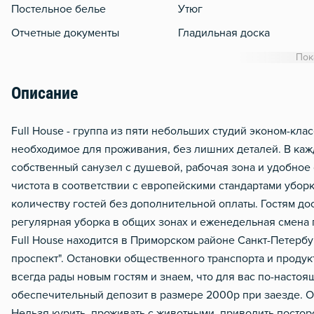
Постельное белье
Утюг
Отчетные документы
Гладильная доска
Отопление
Пок
Описание
Full House - группа из пяти небольших студий эконом-клас
необходимое для проживания, без лишних деталей. В кажд
собственный санузел с душевой, рабочая зона и удобное
чистота в соответствии с европейскими стандартами убор
количеству гостей без дополнительной оплаты. Гостям дос
регулярная уборка в общих зонах и еженедельная смена 
Full House находится в Приморском районе Санкт-Петербур
проспект". Остановки общественного транспорта и продукт
всегда рады новым гостям и знаем, что для вас по-насто
обеспечительный депозит в размере 2000р при заезде. О
Нельзя курить, проживать с животными, приводить постор