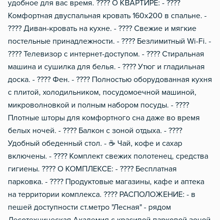
удобное для вас время. ???? О КВАРТИРЕ: - ????️
Комфортная двуспальная кровать 160х200 в спальне. -
????️ Диван-кровать на кухне. - ???? Свежие и мягкие
постельные принадлежности. - ???? Безлимитный Wi-Fi. -
???? Телевизор с интернет-доступом. - ???? Стиральная
машина и сушилка для белья. - ???? Утюг и гладильная
доска. - ???? Фен. - ????️ Полностью оборудованная кухня
с плитой, холодильником, посудомоечной машиной,
микроволновкой и полным набором посуды. - ????
Плотные шторы для комфортного сна даже во время
белых ночей. - ???? Балкон с зоной отдыха. - ????️
Удобный обеденный стол. - ☕ Чай, кофе и сахар
включены. - ???? Комплект свежих полотенец, средства
гигиены. ????️ О КОМПЛЕКСЕ: - ???? Бесплатная
парковка. - ???? Продуктовые магазины, кафе и аптека
на территории комплекса. ???? РАСПОЛОЖЕНИЕ: - в
пешей доступности ст.метро "Лесная" - рядом