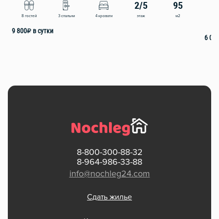
2/5
95
этаж
м2
8 гостей
3 спальни
4 кровати
2
9 800
₽
в сутки
6 00
8-800-300-88-32
8-964-986-33-88
info@nochleg24.com
Сдать жилье