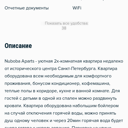
Отчетные документы
WiFi
Кондиционер
Показать все удобства:
Утюг
38
Гладильная доска
Описание
Сушилка для белья
Отопление
Nuboba Aparts - уютная 2х-комнатная квартира недалеко
Москитная сеть
от исторического центра Санкт-Петербурга. Квартира
оборудована всем необходимым для комфортного
Водонагреватель
проживания, бонусом кондиционер, кофемашина,
Домофон
теплые полы в коридоре, кухне и ванной комнате. Для
Тапочки
гостей с детьми в одной из спален можно раздвинуть
Чистящие средства
кровати. Квартира оборудована набольшим бойлером
на случай отключения горячей воды, можно принять
Металлическая дверь
душ одному человек и через 20мин горячая вода будет