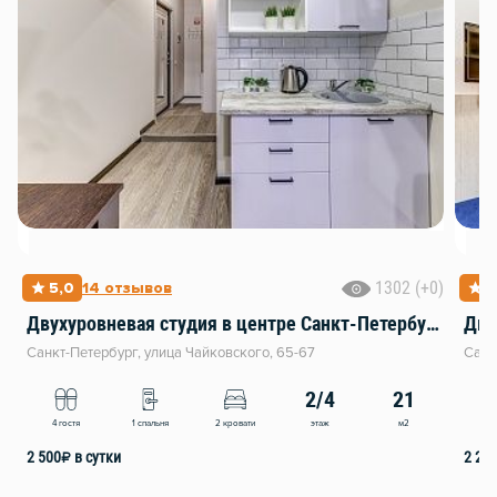
1302 (+0)
5,0
14 отзывов
4
Двухуровневая студия в центре Санкт-Петербурга
Дву
Санкт-Петербург, улица Чайковского, 65-67
Санк
2/4
21
этаж
м2
4 гостя
1 спальня
2 кровати
4
2 500
₽
в сутки
2 20