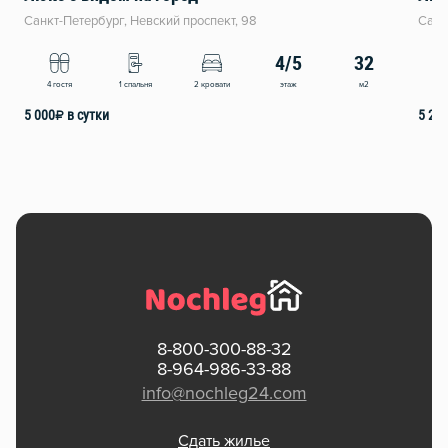
Санкт-Петербург, Невский проспект, 98
Санк
4/5
32
этаж
м2
4 гостя
1 спальня
2 кровати
3
5 000
₽
в сутки
5 20
8-800-300-88-32
8-964-986-33-88
info@nochleg24.com
Сдать жилье