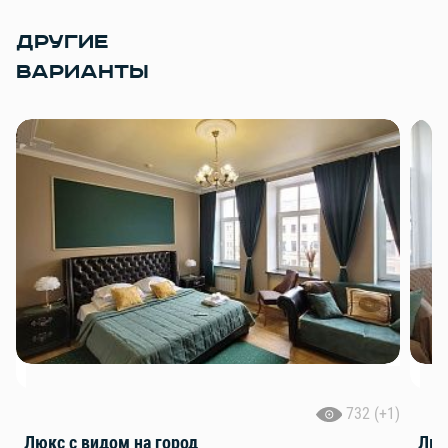
ДРУГИЕ
ВАРИАНТЫ
732 (+1)
Люкс с видом на город
Люк